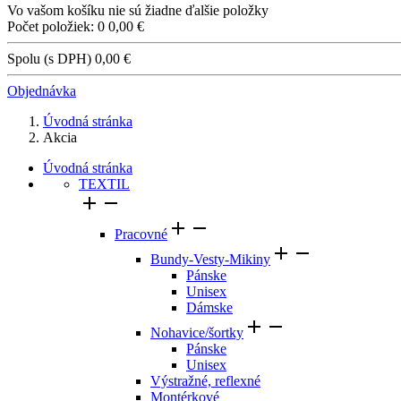
Vo vašom košíku nie sú žiadne ďalšie položky
Počet položiek: 0
0,00 €
Spolu (s DPH)
0,00 €
Objednávka
Úvodná stránka
Akcia
Úvodná stránka
TEXTIL




Pracovné


Bundy-Vesty-Mikiny
Pánske
Unisex
Dámske


Nohavice/šortky
Pánske
Unisex
Výstražné, reflexné
Montérkové