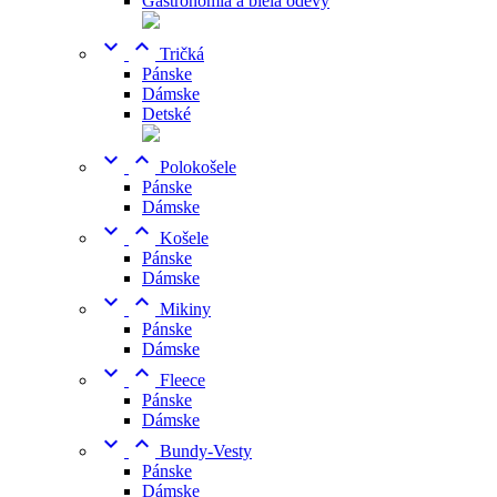
Gastronómia a biela odevy


Tričká
Pánske
Dámske
Detské


Polokošele
Pánske
Dámske


Košele
Pánske
Dámske


Mikiny
Pánske
Dámske


Fleece
Pánske
Dámske


Bundy-Vesty
Pánske
Dámske