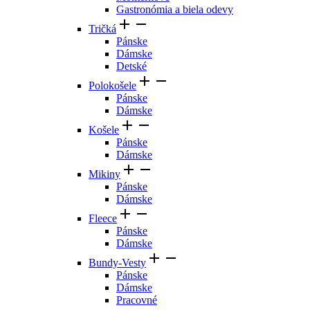
Gastronómia a biela odevy


Tričká
Pánske
Dámske
Detské


Polokošele
Pánske
Dámske


Košele
Pánske
Dámske


Mikiny
Pánske
Dámske


Fleece
Pánske
Dámske


Bundy-Vesty
Pánske
Dámske
Pracovné