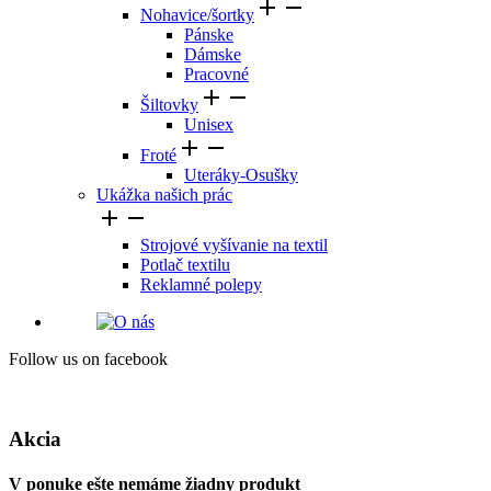


Nohavice/šortky
Pánske
Dámske
Pracovné


Šiltovky
Unisex


Froté
Uteráky-Osušky
Ukážka našich prác


Strojové vyšívanie na textil
Potlač textilu
Reklamné polepy
Follow us on facebook
Akcia
V ponuke ešte nemáme žiadny produkt