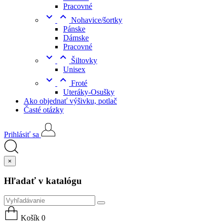
Pracovné


Nohavice/šortky
Pánske
Dámske
Pracovné


Šiltovky
Unisex


Froté
Uteráky-Osušky
Ako objednať výšivku, potlač
Časté otázky
Prihlásiť sa
×
Hľadať v katalógu
Košík
0