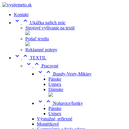
Kontakt


Ukážka našich prác
Strojové vyšívanie na textil
Potlač textilu
Reklamné polepy


TEXTIL


Pracovné


Bundy-Vesty-Mikiny
Pánske
Unisex
Dámske


Nohavice/šortky
Pánske
Unisex
Výstražné, reflexné
Montérkové