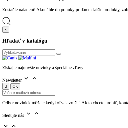
Zostaňte naladení! Akonáhle do ponuky pridáme ďalšie produkty, zobr
×
Hľadať v katalógu
Získajte najnovšie novinky a špeciálne zľavy


Newsletter
Odber noviniek môžete kedykoľvek zrušiť. Ak to chcete urobiť, konta


Sledujte nás

