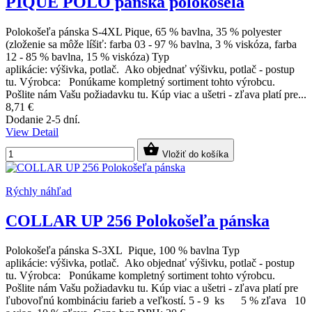
PIQUE POLO pánska polokošela
Polokošeľa pánska S-4XL Pique, 65 % bavlna, 35 % polyester
(zloženie sa môže líšiť: farba 03 - 97 % bavlna, 3 % viskóza, farba
12 - 85 % bavlna, 15 % viskóza) Typ
aplikácie: výšivka, potlač. Ako objednať výšivku, potlač - postup
tu. Výrobca: Ponúkame kompletný sortiment tohto výrobcu.
Pošlite nám Vašu požiadavku tu. Kúp viac a ušetri - zľava platí pre...
8,71 €
Dodanie 2-5 dní.
View Detail

Vložiť do košíka
Rýchly náhľad
COLLAR UP 256 Polokošeľa pánska
Polokošeľa pánska S-3XL Pique, 100 % bavlna Typ
aplikácie: výšivka, potlač. Ako objednať výšivku, potlač - postup
tu. Výrobca: Ponúkame kompletný sortiment tohto výrobcu.
Pošlite nám Vašu požiadavku tu. Kúp viac a ušetri - zľava platí pre
ľubovoľnú kombináciu farieb a veľkostí. 5 - 9 ks 5 % zľava 10