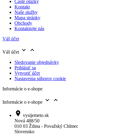
Časté otázky
Kontakt
Naše služby
Mapa stránky
Obchody
Kontaktujte nás
Váš účet


Váš účet
Sledovanie objednávky
Prihlásiť sa
Vytvoriť účet
Nastavenia súborov cookie
Informácie o e-shope


Informácie o e-shope

vysijemeto.sk
Nová 488/50
010 03 Žilina - Považský Chlmec
Slovensko