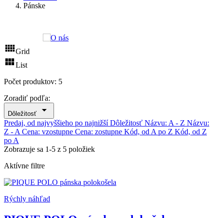
Pánske

Grid

List
Počet produktov: 5
Zoradiť podľa:

Dôležitosť
Predaj, od najvyššieho po najnižší
Dôležitosť
Názvu: A - Z
Názvu:
Z - A
Cena: vzostupne
Cena: zostupne
Kód, od A po Z
Kód, od Z
po A
Zobrazuje sa 1-5 z 5 položiek
Aktívne filtre
Rýchly náhľad