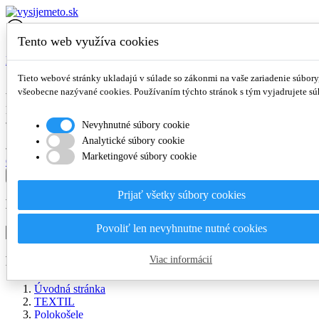
Tento web využíva cookies
Prihlásiť sa
Tieto webové stránky ukladajú v súlade so zákonmi na vaše zariadenie súbory
Košík
0
všeobecne nazývané cookies. Používaním týchto stránok s tým vyjadrujete sú
Vo vašom košíku nie sú žiadne ďalšie položky
Počet položiek: 0
0,00 €
Nevyhnutné súbory cookie
Spolu (s DPH)
0,00 €
Analytické súbory cookie
Marketingové súbory cookie
Objednávka
×
Prijať všetky súbory cookies
Hľadať v katalógu
Povoliť len nevyhnutne nutné cookies
Pánske
Viac informácií
Úvodná stránka
TEXTIL
Polokošele