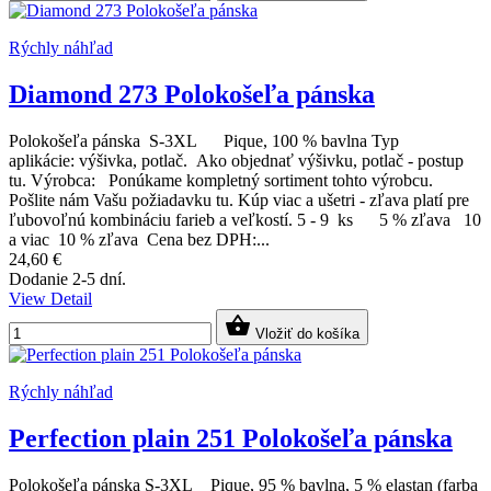
Rýchly náhľad
Diamond 273 Polokošeľa pánska
Polokošeľa pánska S-3XL Pique, 100 % bavlna Typ
aplikácie: výšivka, potlač. Ako objednať výšivku, potlač - postup
tu. Výrobca: Ponúkame kompletný sortiment tohto výrobcu.
Pošlite nám Vašu požiadavku tu. Kúp viac a ušetri - zľava platí pre
ľubovoľnú kombináciu farieb a veľkostí. 5 - 9 ks 5 % zľava 10
a viac 10 % zľava Cena bez DPH:...
24,60 €
Dodanie 2-5 dní.
View Detail

Vložiť do košíka
Rýchly náhľad
Perfection plain 251 Polokošeľa pánska
Polokošeľa pánska S-3XL Pique, 95 % bavlna, 5 % elastan (farba