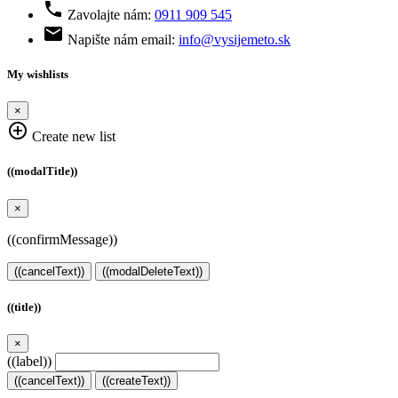

Zavolajte nám:
0911 909 545

Napište nám email:
info@vysijemeto.sk
My wishlists
×
add_circle_outline
Create new list
((modalTitle))
×
((confirmMessage))
((cancelText))
((modalDeleteText))
((title))
×
((label))
((cancelText))
((createText))