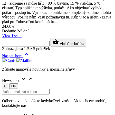
12 - zloženie sa môže líšiť - 80 % bavlna, 15 % viskóza, 5 %
elastan) Typ aplikácie: výšivka, potlač. Ako objednať výšivku,
potlač - postup tu. Výrobca: Ponúkame kompletný sortiment tohto
výrobcu. Pošlite nám Vašu požiadavku tu. Kúp viac a ušetri - zľava
platí pre ľubovoľnú kombináciu...
24,60 €
Dodanie 2-5 dní.
View Detail

Vložiť do košíka
Zobrazuje sa 1-5 z 5 položiek

Naspäť hore
Získajte najnovšie novinky a špeciálne zľavy


Newsletter
Odber noviniek môžete kedykoľvek zrušiť. Ak to chcete urobiť,
kontaktujte nás.

